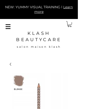
NEW: YUMMY VISUAL TRAINING l
Learn
more
KLASH
BEAUTYCARE
salon maison klash