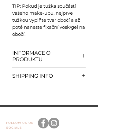
TIP: Pokud je tužka součástí
vašeho make-upu, nejprve
tužkou vyplňte tvar obočí a až
poté naneste fixační vosk/gel na
obočí.
INFORMACE O
PRODUKTU
Původ: EU
SHIPPING INFO
Gramáž: 1,19 g
Zboží vám bude
přepraveno dopravcem
ZÁSILKOVNA
FOLLOW US ON
SOCIALS