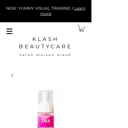
NEW: YUMMY VISUAL TRAINING l
Learn
more
KLASH
BEAUTYCARE
salon maison klash