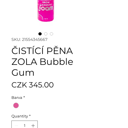
SKU: 21554345667
ČISTÍCÍ PĚNA
ZOLA Bubble
Gum
Price
CZK 345.00
Barva
*
Quantity
*