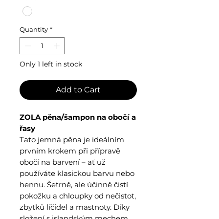
Quantity
*
Only 1 left in stock
Add to Cart
ZOLA pěna/šampon na obočí a
řasy
Tato jemná pěna je ideálním
prvním krokem při přípravě
obočí na barvení – ať už
používáte klasickou barvu nebo
hennu. Šetrně, ale účinně čistí
pokožku a chloupky od nečistot,
zbytků líčidel a mastnoty. Díky
složení s islandským mechem