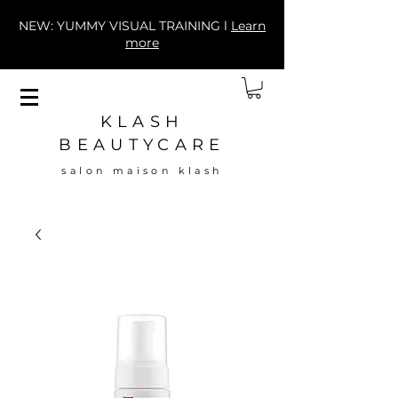
NEW: YUMMY VISUAL TRAINING l
Learn
more
KLASH
BEAUTYCARE
salon maison klash