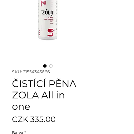
SKU: 21554345666
ČISTÍCÍ PĚNA
ZOLA All in
one
Price
CZK 335.00
Barva
*