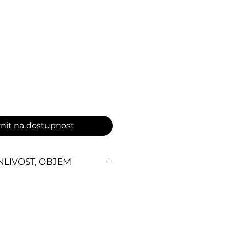
Cena
nit na dostupnost
NLIVOST, OBJEM
qua, Propylene Glycol,
ol, Methyl Ester Sulfonate,
tic Acid, Stearic Acid,
amin E), Cocos Nucifera