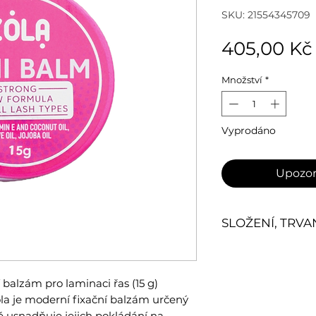
SKU: 21554345709
405,00 Kč
Množství
*
Vyprodáno
Upozor
SLOŽENÍ, TRVA
Složení (INCI):
A
Glycerin, Sorbit
 balzám pro laminaci řas (15 g)
EDTA-2NA, Myris
a je moderní fixační balzám určený
Tocopherol (Vit
ně usnadňuje jejich pokládání na