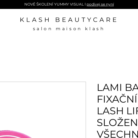
NOVÉ ŠKOLENÍ YUMMY VISUAL l
podívej se nyní
KLASH BEAUTYCARE
salon maison klash
LAMI B
FIXAČN
LASH L
SLOŽEN
VŠECHN