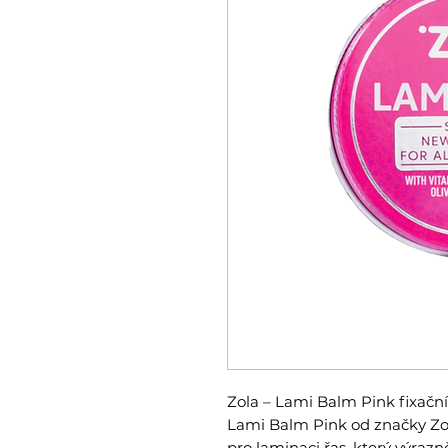
Zola – Lami Balm Pink fixační
Lami Balm Pink od značky Zol
pro laminaci řas, který výraz