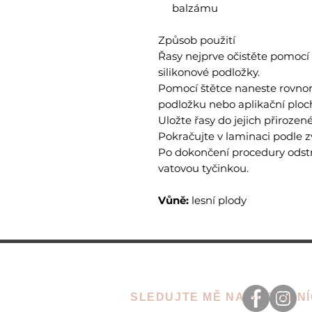
balzámu
Způsob použití
Řasy nejprve očistěte pomocí č
silikonové podložky.
Pomocí štětce naneste rovno
podložku nebo aplikační ploc
Uložte řasy do jejich přirozen
Pokračujte v laminaci podle z
Po dokončení procedury odst
vatovou tyčinkou.
Vůně:
lesní plody
SLEDUJTE MĚ NA SOCIÁLNÍ