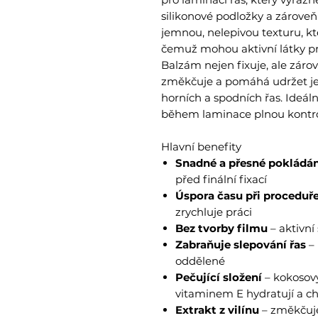
silikonové podložky a zároveň
jemnou, nelepivou texturu, kte
čemuž mohou aktivní látky pr
Balzám nejen fixuje, ale zárov
změkčuje a pomáhá udržet jej
horních a spodních řas. Ideální
během laminace plnou kontro
Hlavní benefity
Snadné a přesné pokládán
před finální fixací
Úspora času při proceduř
zrychluje práci
Bez tvorby filmu
– aktivní
Zabraňuje slepování řas
– 
oddělené
Pečující složení
– kokosový,
vitaminem E hydratují a ch
Extrakt z vilínu
– změkčuje 