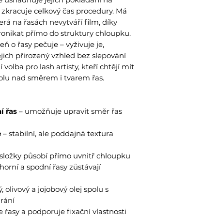
Oil, Olea Europ
 zkracuje celkový čas procedury. Má
Chinensis Oil, 
rá na řasách nevytváří film, díky
Extract, Sodiu
onikat přímo do struktury chloupku.
Trvanlivost (n
eň o řasy pečuje – vyživuje je,
měsíců
ich přirozený vzhled bez slepování
Objem:
15 g
 volba pro lash artisty, kteří chtějí mít
lu nad směrem i tvarem řas.
í řas
– umožňuje upravit směr řas
e
– stabilní, ale poddajná textura
 složky působí přímo uvnitř chloupku
horní a spodní řasy zůstávají
 olivový a jojobový olej spolu s
rání
řasy a podporuje fixační vlastnosti