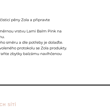
isticí pěny Zola a připravte
měrnou vrstvu Lami Balm Pink na
hu.
ého směru a dle potřeby je dolaďte.
voleného protokolu se Zola produkty.
raňte zbytky balzámu navlhčenou
CH SÍTÍ