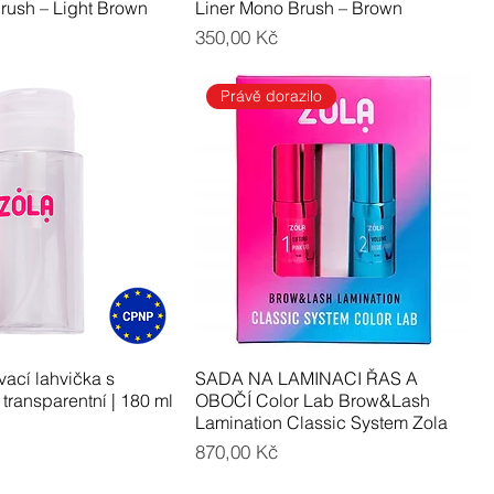
rush – Light Brown
Liner Mono Brush – Brown
Cena
350,00 Kč
Právě dorazilo
ací lahvička s
SADA NA LAMINACI ŘAS A
transparentní | 180 ml
OBOČÍ Color Lab Brow&Lash
Lamination Classic System Zola
Cena
870,00 Kč