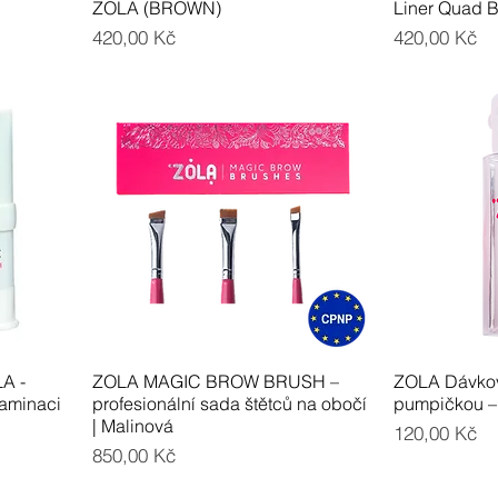
ZOLA (BROWN)
Liner Quad B
Cena
Cena
420,00 Kč
420,00 Kč
A -
ZOLA MAGIC BROW BRUSH –
ZOLA Dávkov
laminaci
profesionální sada štětců na obočí
pumpičkou – 
| Malinová
Cena
120,00 Kč
Cena
850,00 Kč