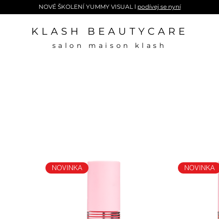
NOVÉ ŠKOLENÍ YUMMY VISUAL l
podívej se nyní
KLASH BEAUTYCARE
salon maison klash
NOVINKA
NOVINKA