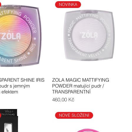
NOVINKA
PARENT SHINE IRIS
ZOLA MAGIC MATTIFYING
 pudr s jemným
POWDER matující pudr /
m efektem
TRANSPARENTNÍ
Cena
460,00 Kč
NOVÉ SLOŽENÍ