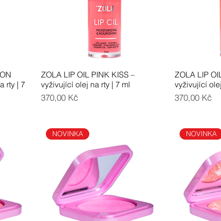
LON
ZOLA LIP OIL PINK KISS –
ZOLA LIP O
 rty | 7
vyživující olej na rty | 7 ml
vyživující olej
Cena
Cena
370,00 Kč
370,00 Kč
NOVINKA
NOVINKA