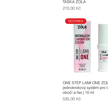
TAŠKA ZOLA
Cena
210,00 Kč
NOVINKA
ONE STEP LAMI ONE ZOL
jednokrokový systém pro 
obočí a řas | 10 ml
Cena
535,00 Kč