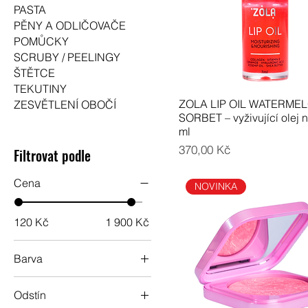
PASTA
PĚNY A ODLIČOVAČE
POMŮCKY
SCRUBY / PEELINGY
ŠTĚTCE
TEKUTINY
ZOLA LIP OIL WATERME
ZESVĚTLENÍ OBOČÍ
SORBET – vyživující olej na
ml
Cena
370,00 Kč
Filtrovat podle
Cena
NOVINKA
120 Kč
1 900 Kč
Barva
Odstín