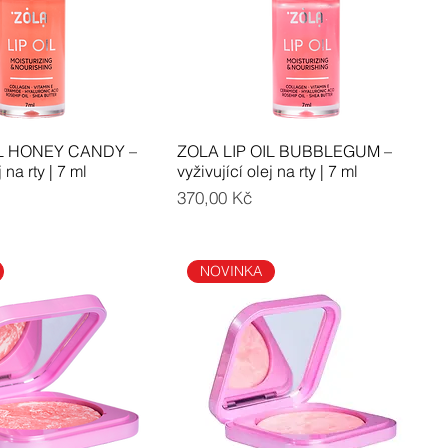
IL HONEY CANDY –
ZOLA LIP OIL BUBBLEGUM –
 na rty | 7 ml
vyživující olej na rty | 7 ml
Cena
370,00 Kč
NOVINKA