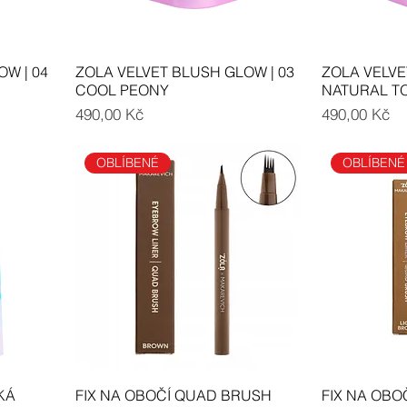
W | 04
ZOLA VELVET BLUSH GLOW | 03
ZOLA VELVE
COOL PEONY
NATURAL T
Cena
Cena
490,00 Kč
490,00 Kč
OBLÍBENÉ
OBLÍBENÉ
KÁ
FIX NA OBOČÍ QUAD BRUSH
FIX NA OBO