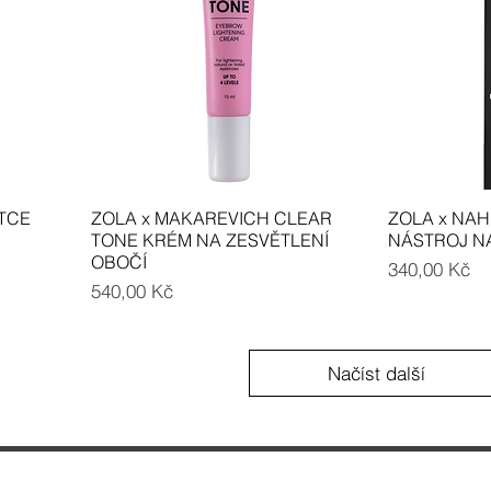
TCE
ZOLA x MAKAREVICH CLEAR
ZOLA x NAH
TONE KRÉM NA ZESVĚTLENÍ
NÁSTROJ NA
OBOČÍ
Cena
340,00 Kč
Cena
540,00 Kč
Načíst další