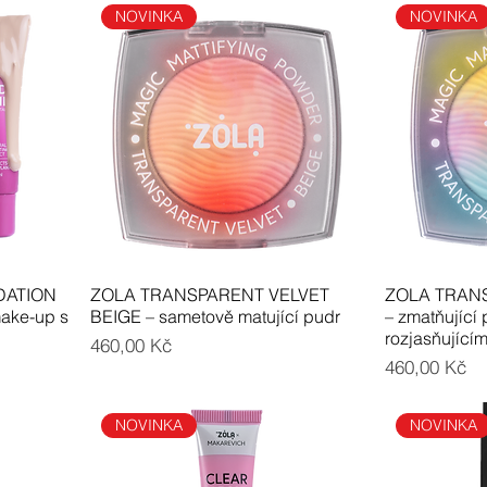
NOVINKA
NOVINKA
DATION
ZOLA TRANSPARENT VELVET
ZOLA TRANS
make-up s
BEIGE – sametově matující pudr
– zmatňující
rozjasňující
Cena
460,00 Kč
Cena
460,00 Kč
NOVINKA
NOVINKA