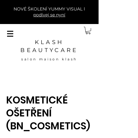
NOVÉ ŠKOLENÍ YUMMY VISUAL l
podívej se nyní
KLASH
BEAUTYCARE
salon maison klash
KOSMETICKÉ
OŠETŘENÍ
(BN_COSMETICS)