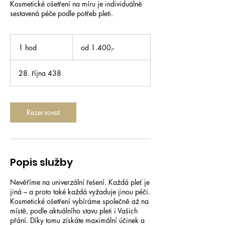
Kosmetické ošetření na míru je individuálně
sestavená péče podle potřeb pleti.
od
1.400,-
1 hod
1
od 1.400,-
h
o
28. října 438
Rezervovat
Popis služby
Nevěříme na univerzální řešení. Každá pleť je
jiná – a proto také každá vyžaduje jinou péči.
Kosmetické ošetření vybíráme společně až na
místě, podle aktuálního stavu pleti i Vašich
přání. Díky tomu získáte maximální účinek a