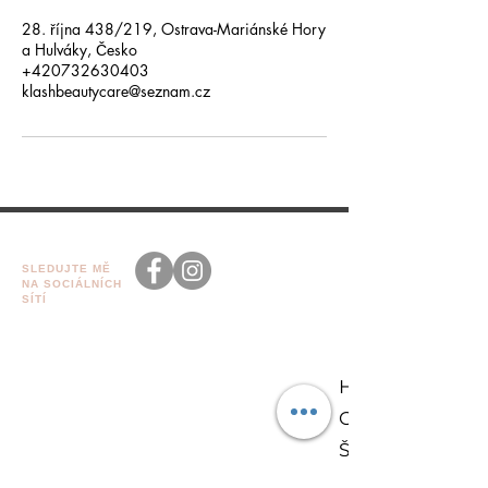
28. října 438/219, Ostrava-Mariánské Hory
a Hulváky, Česko
+420732630403
klashbeautycare@seznam.cz
SLEDUJTE MĚ
NA SOCIÁLNÍCH
SÍTÍ
HLAVNÍ STRÁN
ONLINE REZER
KONTAKT
ŠKOLENÍ
klashbeautycare@seznam.
cz