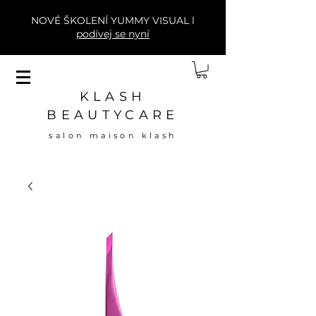
NOVÉ ŠKOLENÍ YUMMY VISUAL l
podívej se nyní
KLASH
BEAUTYCARE
salon maison klash