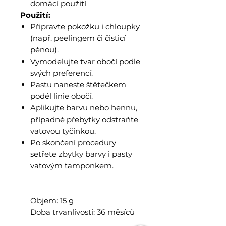
domácí použití
Použití:
Připravte pokožku i chloupky
(např. peelingem či čisticí
pěnou).
Vymodelujte tvar obočí podle
svých preferencí.
Pastu naneste štětečkem
podél linie obočí.
Aplikujte barvu nebo hennu,
případné přebytky odstraňte
vatovou tyčinkou.
Po skončení procedury
setřete zbytky barvy i pasty
vatovým tamponkem.
Objem: 15 g
Doba trvanlivosti: 36 měsíců