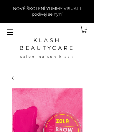
NOVÉ ŠKOLENÍ YUMMY VISUAL l
podívej se nyní
KLASH
BEAUTYCARE
salon maison klash