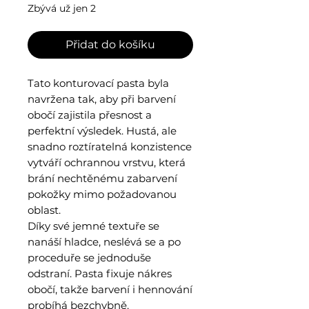
Zbývá už jen 2
Přidat do košíku
Tato konturovací pasta byla
navržena tak, aby při barvení
obočí zajistila přesnost a
perfektní výsledek. Hustá, ale
snadno roztíratelná konzistence
vytváří ochrannou vrstvu, která
brání nechtěnému zabarvení
pokožky mimo požadovanou
oblast.
Díky své jemné textuře se
nanáší hladce, neslévá se a po
proceduře se jednoduše
odstraní. Pasta fixuje nákres
obočí, takže barvení i hennování
probíhá bezchybně.