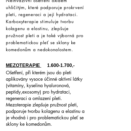
Neinvazivní ošetření oxidem
uhličitým, které podporuje prokrvení
pleti, regeneraci a její hydrataci.
Karboxyterapie stimuluje tvorbu
kolagenu a elastinu, zlepšuje
pružnost pleti a je také výborná pro
problematickou pleť se sklony ke
komedonům a nedokonalostem.
MEZOTERAPIE
1.600-1.700
,-
Ošetření, při kterém jsou do pleti
aplikovány vysoce účinné aktivní látky
(vitamíny, kyselina hyaluronová,
peptidy,exosomy) pro hydrataci,
regeneraci a omlazení pleti.
Mezoterapie zlepšuje pružnost pleti,
podporuje tvorbu kolagenu a elastinu a
je vhodná i pro problematickou pleť se
sklony ke komedonům.