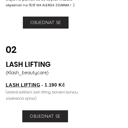
objednat na TEST NA ALERGII ZDARMA ! :)
OBJEDNAT SE
02
LASH LIFTING
(Klash_beautycare)
LASH LIFTING
- 1.190 Kč
(včetně odlíčení, lash lifting, barvení barvou,
závěrečná výživa)
OBJEDNAT SE