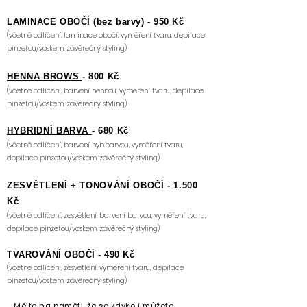
LAMINACE OBOČÍ (bez barvy) -
9
50
Kč
(včetně odlíčení, laminace obočí, vyměření tvaru, depilace
pinzetou/voskem, závěrečný styling)
HENNA BROWS
- 800 Kč
(včetně odlíčení,
barvení hennou,
vyměření tvaru, depilace
pinzetou/voskem, závěrečný styling)
HYBRIDNÍ BARVA
- 680 Kč
(včetně odlíčení,
barvení hyb.barvou,
vyměření tvaru,
depilace pinzetou/voskem, závěrečný styling)
ZESVĚTLENÍ + TONOVÁNÍ OBOČÍ - 1.500
Kč
(včetně odlíčení, zesvětlení,
barvení barvou,
vyměření tvaru,
depilace pinzetou/voskem, závěrečný styling)
TVAROVÁNÍ OBOČÍ
- 490 Kč
(včetně odlíčení, zesvětlení,
vyměření tvaru, depilace
pinzetou/voskem, závěrečný styling)
Mějte na paměti, že se kdykoli můžete