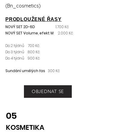
(Bn_cosmetics)
PRODLOUŽENÉ ŘASY
NOVÝ SET 2D-6D
1.700 Kč
NOVÝ SET Volume, efekt M
2.000 Kč
Do 2 týdnů 700 Kč
Do 3 týdnů 800 Kč
Do 4 týdnů 900 Kč
Sundání umělých řas
300 Kč
OBJEDNAT SE
05
KOSMETIKA