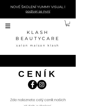
NOVÉ ŠKOLENÍ YUMMY VISUAL l
podívej se nyní
KLASH
BEAUTYCARE
salon maison klash
CENÍK
Zde naleznete celý ceník našich