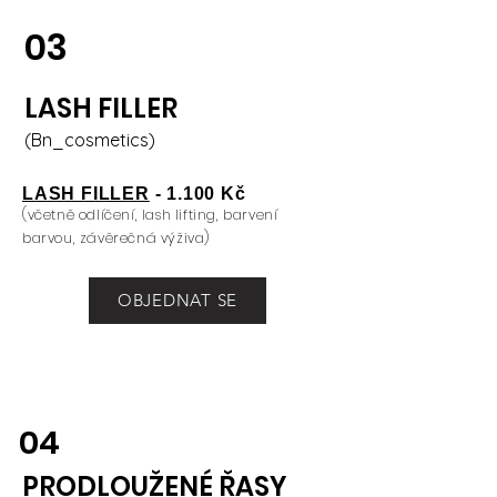
03
LASH FILLER
(Bn_cosmetics)
LASH FILLER
- 1.100 Kč
(včetně odlíčení, lash lifting, barvení
barvou, závěrečná výživa)
OBJEDNAT SE
04
PRODLOUŽENÉ ŘASY