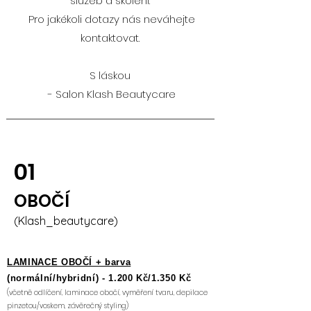
služeb a školení.
Pro jakékoli dotazy nás neváhejte
kontaktovat.
S láskou
- Salon Klash Beautycare
01
OBOČÍ
(Klash_beautycare)
LAMINACE OBOČÍ + barva
(normální/hybridní) - 1.200 Kč/1.350 Kč
(včetně odlíčení, laminace obočí, vyměření tvaru, depilace
pinzetou/voskem
, závěrečný styling
)