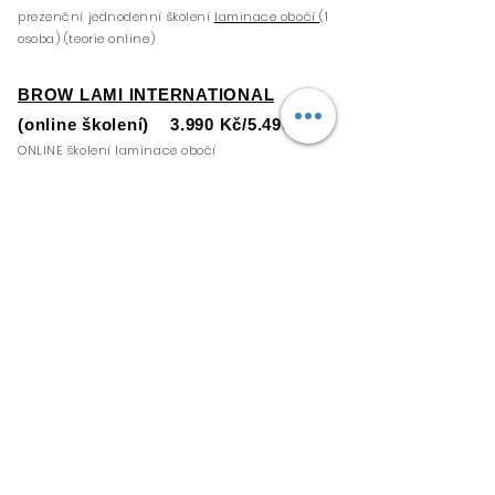
prezenční jednodenní školení
laminace obočí
(1
osoba) (teorie online)
BROW LAMI INTERNATIONAL
(online školení)
3.990 Kč/5.490 Kč
ONLINE školení laminace obočí
YUMMY VISUAL
(online školení)
4.490 Kč
ONLINE školení na tvorbu profi beauty vizuálu
ARCHITEKTURA + ASYMETRIE
OBOČÍ
2.900 Kč
ONLINE školení zabývající se problematikou obočí
AIRBRUSH BROWS by KLASH
2.490 Kč
ONLINE školení na trendy techniku nástřiku
barev