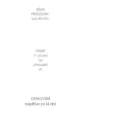
DÉLKA
PROCEDURY:
cca 45 min.
VÝDRŽ:
7 - 20 dní
na
chloupká
ch
OPAKOVÁNÍ:
nejdříve za 14 dní