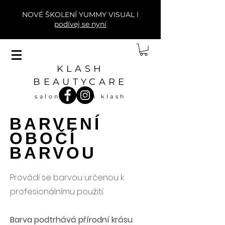
NOVÉ ŠKOLENÍ YUMMY VISUAL l
podívej se nyní
KLASH
BEAUTYCARE
salon maison klash
BARVENÍ
OBOČÍ
BARVOU
Provádí se barvou určenou k
profesionálnímu použití.
Barva podtrhává přírodní krásu